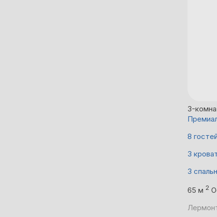
3-комна
Премиал
8 госте
3 крова
3 спаль
2
65 м
О
Лермонт