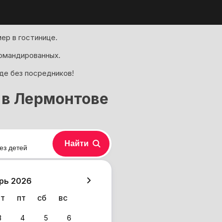
ер в гостинице.
омандированных.
де без посредников!
 в Лермонтове
Найти
ез детей
хазия
рь 2026
чт
пт
сб
вс
3
4
5
6