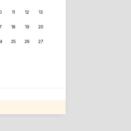
0
11
12
13
7
18
19
20
4
25
26
27
ле оценки проживания.