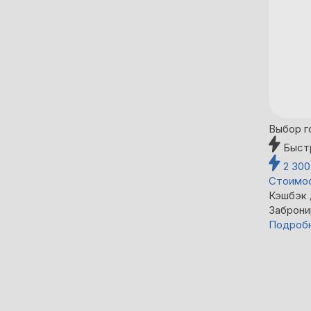
Выбор г
Быст
2 30
Стоимос
Кэшбэк
Заброни
Подроб