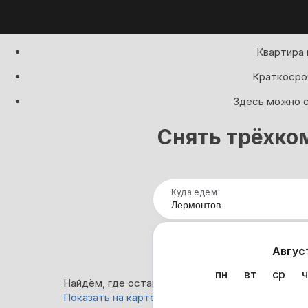
Квартира 
Краткосроч
Здесь можно с
Снять трёхко
Куда едем
Нап
Авгус
пн
вт
ср
ч
Найдём, где остановиться в Лермонтове: 4 вар
Показать на карте