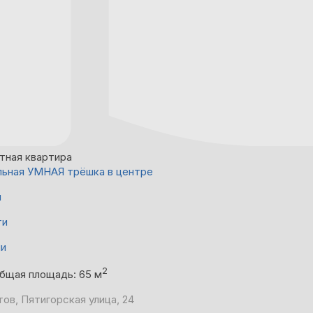
тная квартира
ьная УМНАЯ трёшка в центре
й
ти
ни
2
бщая площадь: 65 м
ов, Пятигорская улица, 24