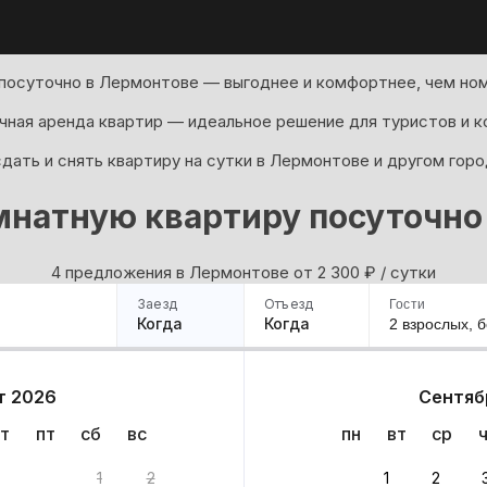
посуточно в Лермонтове — выгоднее и комфортнее, чем ном
ная аренда квартир — идеальное решение для туристов и к
дать и снять квартиру на сутки в Лермонтове и другом горо
мнатную квартиру посуточно
4 предложения в Лермонтове oт 2 300
₽
/ сутки
Заезд
Отъезд
Гости
Когда
Когда
2 взрослых,
б
ример
Санкт-Петербург
Москва
Сочи
Минск
Казань
Дагестан
Кисловодск
Аб
т 2026
Сентяб
Квартиры
Гостиницы
Дома
Частный сектор
т
пт
сб
вс
пн
вт
ср
ианта
1
2
1
2