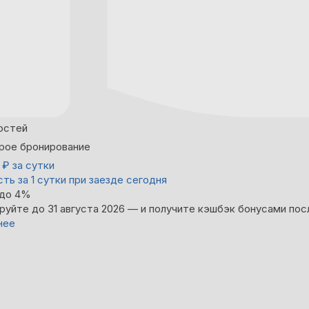
остей
рое бронирование
0
₽
за сутки
ть за 1 сутки при заезде сегодня
 до 4%
руйте до 31 августа 2026 — и получите кэшбэк бонусами пос
нее